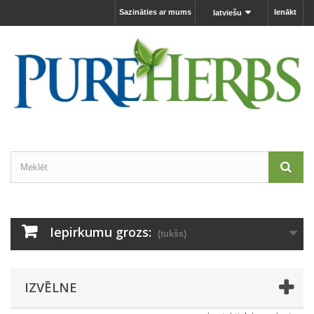
Sazināties ar mums
Ienākt
latviešu
Iepirkumu grozs:
(tukšs)
IZVĒLNE