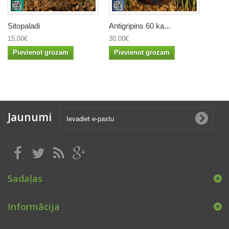
Sitopaladi
Antigripins 60 ka...
15,00€
30,00€
Pievienot grozam
Pievienot grozam
Jaunumi
Sadaļas
Informācija