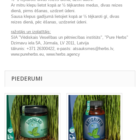
Ar mitru klepu lietot kopā ar ½ tējkarotes medus, divas reizes
dienā, pirms ēšanas, uzdzert ūdeni.
Sausa klepus gadījumā lietojiet kopā ar ½ tējkaroti gī, divas
reizes dienā, pēc ēšanas, uzdzeriet ūdeni.
ražotājs un izplatītājs:
SIA "Vēdiskais Veselības un pētniecības institūts", "Pure Herbs"
Dzirnavu iela 5A, Jūrmala, LV 2011, Latvija
tālrunis: +371 26300422, e-pasts: atsauksmes@herbs.lv,
www.pureherbs.eu, www.herbs.agency
PIEDERUMI