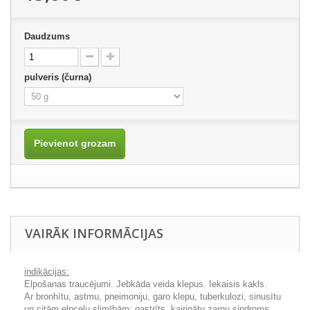
Daudzums
pulveris (čurna)
Pievienot grozam
VAIRĀK INFORMĀCIJAS
indikācijas:
Elpošanas traucējumi. Jebkāda veida klepus. Iekaisis kakls.
Ar bronhītu, astmu, pneimoniju, garo klepu, tuberkulozi, sinusītu
un citām elpceļu slimībām; gastrīts, kairinātu zarnu sindroms,