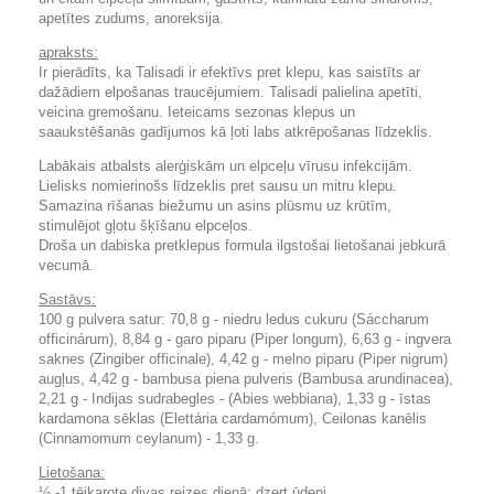
apetītes zudums, anoreksija.
apraksts:
Ir pierādīts, ka Talisadi ir efektīvs pret klepu, kas saistīts ar
dažādiem elpošanas traucējumiem. Talisadi palielina apetīti,
veicina gremošanu. Ieteicams sezonas klepus un
saaukstēšanās gadījumos kā ļoti labs atkrēpošanas līdzeklis.
Labākais atbalsts alerģiskām un elpceļu vīrusu infekcijām.
Lielisks nomierinošs līdzeklis pret sausu un mitru klepu.
Samazina rīšanas biežumu un asins plūsmu uz krūtīm,
stimulējot gļotu šķīšanu elpceļos.
Droša un dabiska pretklepus formula ilgstošai lietošanai jebkurā
vecumā.
Sastāvs:
100 g pulvera satur: 70,8 g - niedru ledus cukuru (Sáccharum
officinárum), 8,84 g - garo piparu (Piper longum), 6,63 g - ingvera
saknes (Zingiber officinale), 4,42 g - melno piparu (Piper nigrum)
augļus, 4,42 g - bambusa piena pulveris (Bambusa arundinacea),
2,21 g - Indijas sudrabegles - (Abies webbiana), 1,33 g - īstas
kardamona sēklas (Elettária cardamómum), Ceilonas kanēlis
(Cinnamomum ceylanum) - 1,33 g.
Lietošana:
½ -1 tējkarote divas reizes dienā; dzert ūdeni.