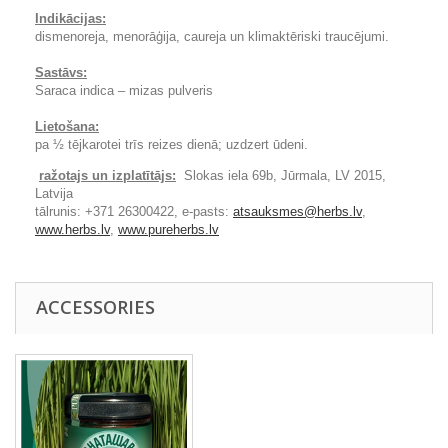
Indikācijas:
dismenoreja, menorāģija, caureja un klimaktēriski traucējumi.
Sastāvs:
Saraca indica – mizas pulveris
Lietošana:
pa ½ tējkarotei trīs reizes dienā; uzdzert ūdeni.
ražotajs un izplatītājs:
Slokas iela 69b, Jūrmala, LV 2015,
Latvija
tālrunis: +371 26300422, e-pasts:
atsauksmes@herbs.lv
,
www.herbs.lv
,
www.pureherbs.lv
ACCESSORIES