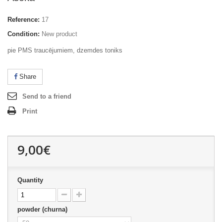
Reference:
17
Condition:
New product
pie PMS traucējumiem, dzemdes toniks
Share
Send to a friend
Print
9,00€
Quantity
powder (churna)