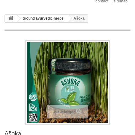
contact
sitemap
ground ayurvedic herbs
Ašoka
View larger
Ašoka