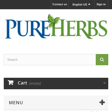
Contact us
Sign in
English US
Cart
(empty)
MENU