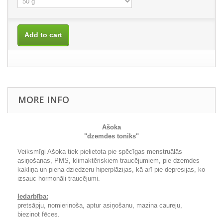
Add to cart
MORE INFO
Ašoka
"dzemdes toniks"
Veiksmīgi Ašoka tiek pielietota pie spēcīgas menstruālās
asiņošanas, PMS, klimaktēriskiem traucējumiem, pie dzemdes
kakliņa un piena dziedzeru hiperplāzijas, kā arī pie depresijas, ko
izsauc hormonāli traucējumi.
Iedarbība:
pretsāpju, nomierinoša, aptur asiņošanu, mazina caureju,
biezinot fēces.